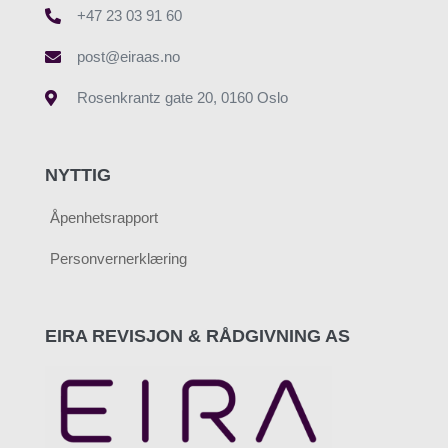
+47 23 03 91 60
post@eiraas.no
Rosenkrantz gate 20, 0160 Oslo
NYTTIG
Åpenhetsrapport
Personvernerklæring
Denne nettsiden bruker cookies
Vi bruker informasjonskapsler for å forbedre brukeropplevelsen
EIRA REVISJON & RÅDGIVNING AS
på nettstedet vårt og for personlig tilpasning av annonser. Ved å
fortsette å bruke dette nettstedet samtykker du til vår bruk av
informasjonskapsler.
Avvis alle cookies