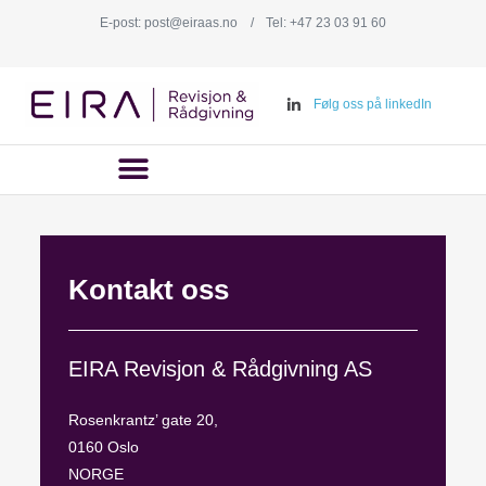
E-post: post@eiraas.no
/
Tel: +47 23 03 91 60
Følg oss på linkedIn
Kontakt oss
EIRA Revisjon & Rådgivning AS
Rosenkrantz’ gate 20,
0160 Oslo
NORGE