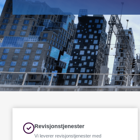
Denne
Vi bruke
Revisjonstjenester
for pers
Vi leverer revisjonstjenester med