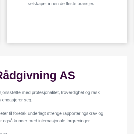
r du til vår bruk av informasjonskapsler.
selskaper innen de fleste bransjer.
s alle cookies
Les mer
Godkjenn alle
Rådgivning AS
sjonsstøtte med profesjonalitet, troverdighet og rask
m engasjerer seg.
ter til foretak underlagt strenge rapporteringskrav og
er også kunder med internasjonale forgreninger.